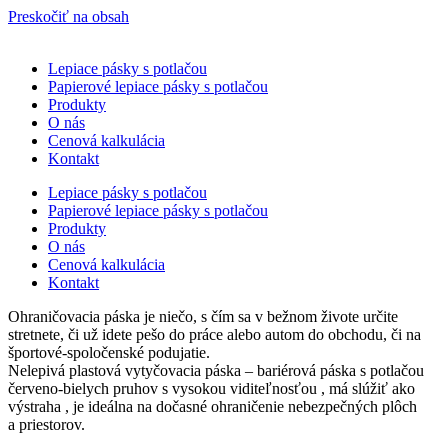
Preskočiť na obsah
Lepiace pásky s potlačou
Papierové lepiace pásky s potlačou
Produkty
O nás
Cenová kalkulácia
Kontakt
Lepiace pásky s potlačou
Papierové lepiace pásky s potlačou
Produkty
O nás
Cenová kalkulácia
Kontakt
Ohraničovacia páska je niečo, s čím sa v bežnom živote určite
stretnete, či už idete pešo do práce alebo autom do obchodu, či na
športové-spoločenské podujatie.
Nelepivá plastová vytyčovacia páska – bariérová páska s potlačou
červeno-bielych pruhov s vysokou viditeľnosťou , má slúžiť ako
výstraha , je ideálna na dočasné ohraničenie nebezpečných plôch
a priestorov.