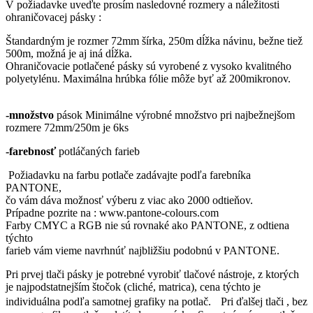
V požiadavke uveďte prosím nasledovné rozmery a náležitosti
ohraničovacej pásky :
Štandardným je rozmer 72mm šírka, 250m dĺžka návinu, bežne tiež
500m, možná je aj iná dĺžka.
Ohraničovacie potlačené pásky sú vyrobené z vysoko kvalitného
polyetylénu. Maximálna hrúbka fólie môže byť až 200mikronov.
-množstvo
pások Minimálne výrobné množstvo pri najbežnejšom
rozmere 72mm/250m je 6ks
-farebnosť
potláčaných farieb
Požiadavku na farbu potlače zadávajte podľa farebníka
PANTONE,
čo vám dáva možnosť výberu z viac ako 2000 odtieňov.
Prípadne pozrite na : www.pantone-colours.com
Farby CMYC a RGB nie sú rovnaké ako PANTONE, z odtiena
týchto
farieb vám vieme navrhnúť najbližšiu podobnú v PANTONE.
Pri prvej tlači pásky je potrebné vyrobiť tlačové nástroje, z ktorých
je najpodstatnejším štočok (cliché, matrica), cena týchto je
individuálna podľa samotnej grafiky na potlač. Pri ďalšej tlači , bez