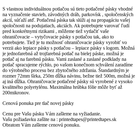
S vlastnou individuálnou potlačou sú tieto potlačené pásky vhodné
na vyznačenie stavieb, závodných dráh, parkovísk , spoločenských
akcií, súťaží atď. Potlačená páska tak slúži aj na propagáciu vašej
spoločnosti na podujatiach, akciách. Ak potrebujete varovať ľudí
pred konkrétnymi rizikami , môžeme tiež vytlačiť vaše
ohraničovacie – vytyčovacie pásky s potlačou tak, ako to
potrebujete. Tiež je tu možnosť ohraničovacie pásky vyrobiť vo
verzii ako lepiace pásky s potlačou – lepiace pásky s logom. Možná
je jednofarebná až trojfarebná potlač na bielej páske, možná je
potlač aj na farebnú pásku. Vami zaslané a zaslané podklady na
potlač spracujeme rýchlo, po vašom konečnom schválení zaradíme
do výrobného procesu bez zbytočného zdržania. Štandardným je
rozmer 72mm šírka, 250m dĺžka návinu, bežne tiež 500m, možná je
aj iná dĺžka. Ohraničovacie potlačené pásky sú vyrobené z vysoko
kvalitného polyetylénu. Maximálna hrúbka fólie môže byť až
200mikronov.
Cenová ponuka pre tlač novej pásky
Cenu pre Vašu pásku Vám zašleme na vyžiadanie.
Vašu požiadavku zašlite na : printedtapes@printedtapes.sk
Obratom Vám zašleme cenovú ponuku.