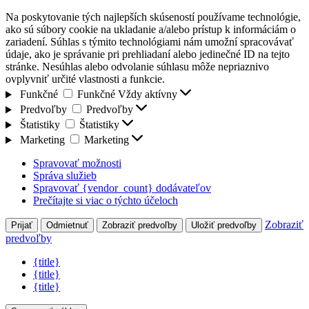
Na poskytovanie tých najlepších skúseností používame technológie,
ako sú súbory cookie na ukladanie a/alebo prístup k informáciám o
zariadení. Súhlas s týmito technológiami nám umožní spracovávať
údaje, ako je správanie pri prehliadaní alebo jedinečné ID na tejto
stránke. Nesúhlas alebo odvolanie súhlasu môže nepriaznivo
ovplyvniť určité vlastnosti a funkcie.
Funkčné
Funkčné
Vždy aktívny
Predvoľby
Predvoľby
Štatistiky
Štatistiky
Marketing
Marketing
Spravovať možnosti
Správa služieb
Spravovať {vendor_count} dodávateľov
Prečítajte si viac o týchto účeloch
Zobraziť
Prijať
Odmietnuť
Zobraziť predvoľby
Uložiť predvoľby
predvoľby
{title}
{title}
{title}