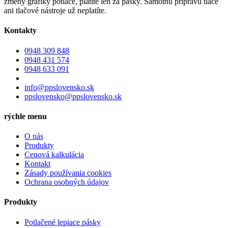
zmeny grafiky potlače, platíte len za pásky. Samotnú prípravu tlače
ani tlačové nástroje už neplatíte.
Kontakty
0948 309 848
0948 431 574
0948 633 091
info@ppslovensko.sk
ppslovensko@ppslovensko.sk
rýchle menu
O nás
Produkty
Cenová kalkulácia
Kontakt
Zásady používania cookies
Ochrana osobných údajov
Produkty
Potlačené lepiace pásky