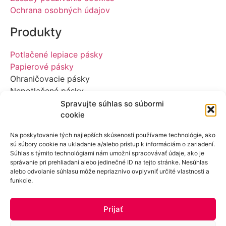
Ochrana osobných údajov
Produkty
Potlačené lepiace pásky
Papierové pásky
Ohraničovacie pásky
Nepotlačené pásky
Vytyčovacie pásky
Spravujte súhlas so súbormi
cookie
Bezpečnostné pásky
získajte stále najnovšie informácie
Na poskytovanie tých najlepších skúseností používame technológie, ako
sú súbory cookie na ukladanie a/alebo prístup k informáciám o zariadení.
Súhlas s týmito technológiami nám umožní spracovávať údaje, ako je
Buďte medzi prvými, kto sa dozvie o našich nových
správanie pri prehliadaní alebo jedinečné ID na tejto stránke. Nesúhlas
prírastkoch a exkluzívnych ponukách.
alebo odvolanie súhlasu môže nepriaznivo ovplyvniť určité vlastnosti a
funkcie.
Prijať
Pridať sa