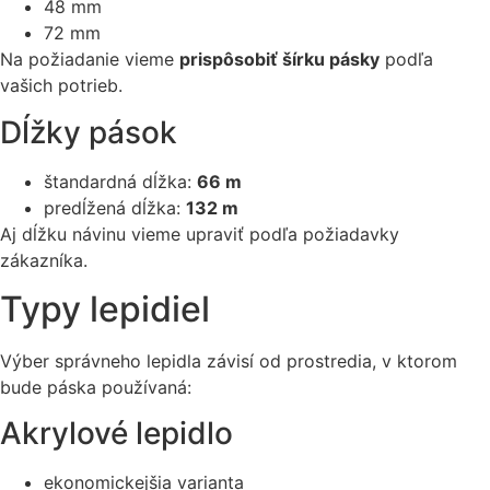
48 mm
72 mm
Na požiadanie vieme
prispôsobiť šírku pásky
podľa
vašich potrieb.
Dĺžky pások
štandardná dĺžka:
66 m
predĺžená dĺžka:
132 m
Aj dĺžku návinu vieme upraviť podľa požiadavky
zákazníka.
Typy lepidiel
Výber správneho lepidla závisí od prostredia, v ktorom
bude páska používaná:
Akrylové lepidlo
ekonomickejšia varianta