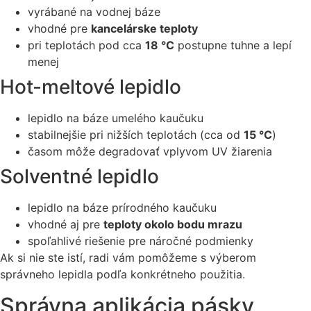
vyrábané na vodnej báze
vhodné pre
kancelárske teploty
pri teplotách pod cca
18 °C
postupne tuhne a lepí
menej
Hot-meltové lepidlo
lepidlo na báze umelého kaučuku
stabilnejšie pri nižších teplotách (cca od
15 °C
)
časom môže degradovať vplyvom UV žiarenia
Solventné lepidlo
lepidlo na báze prírodného kaučuku
vhodné aj pre
teploty okolo bodu mrazu
spoľahlivé riešenie pre náročné podmienky
Ak si nie ste istí, radi vám pomôžeme s výberom
správneho lepidla podľa konkrétneho použitia.
Správna aplikácia pásky