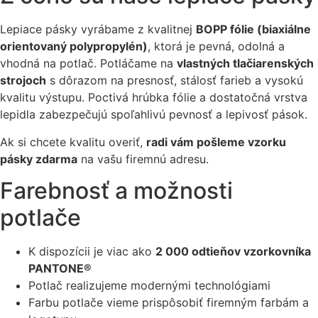
Lepiace pásky vyrábame z kvalitnej
BOPP fólie (biaxiálne
orientovaný polypropylén)
, ktorá je pevná, odolná a
vhodná na potlač. Potláčame na
vlastných tlačiarenských
strojoch
s dôrazom na presnosť, stálosť farieb a vysokú
kvalitu výstupu. Poctivá hrúbka fólie a dostatočná vrstva
lepidla zabezpečujú spoľahlivú pevnosť a lepivosť pások.
Ak si chcete kvalitu overiť,
radi vám pošleme vzorku
pásky zdarma
na vašu firemnú adresu.
Farebnosť a možnosti
potlače
K dispozícii je viac ako
2 000 odtieňov vzorkovníka
PANTONE®
Potlač realizujeme modernými technológiami
Farbu potlače vieme prispôsobiť firemným farbám a