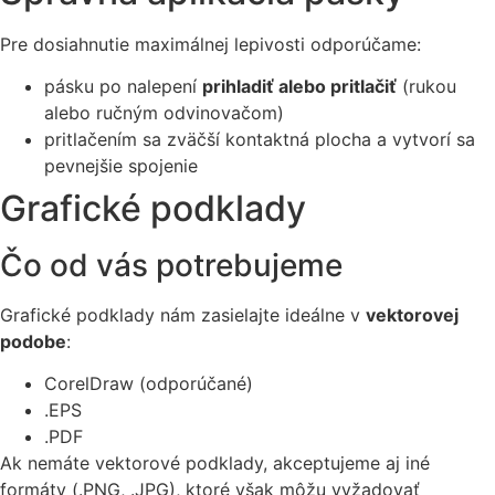
Pre dosiahnutie maximálnej lepivosti odporúčame:
pásku po nalepení
prihladiť alebo pritlačiť
(rukou
alebo ručným odvinovačom)
pritlačením sa zväčší kontaktná plocha a vytvorí sa
pevnejšie spojenie
Grafické podklady
Čo od vás potrebujeme
Grafické podklady nám zasielajte ideálne v
vektorovej
podobe
:
CorelDraw (odporúčané)
.EPS
.PDF
Ak nemáte vektorové podklady, akceptujeme aj iné
formáty (.PNG, .JPG), ktoré však môžu vyžadovať